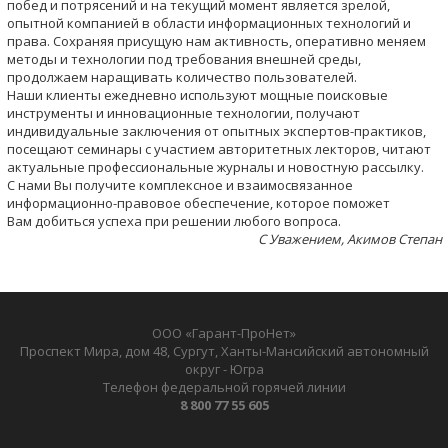
побед и потрясений и на текущий момент является зрелой,
опытной компанией в области информационных технологий и
права. Сохраняя присущую нам активность, оперативно меняем
методы и технологии под требования внешней среды,
продолжаем наращивать количество пользователей.
Наши клиенты ежедневно используют мощные поисковые
инструменты и инновационные технологии, получают
индивидуальные заключения от опытных экспертов-практиков,
посещают семинары с участием авторитетных лекторов, читают
актуальные профессиональные журналы и новостную рассылку.
С нами Вы получите комплексное и взаимосвязанное
информационно-правовое обеспечение, которое поможет
Вам добиться успеха при решении любого вопроса.
С Уважением, Акимов Степан
ООО «Гарант-ПроНет»
Проспект Мира, дом 48, Сургут, Ханты-Мансийский автономный
округ - Югра
Телефон федеральной горячей линии
8 800 77 55 605