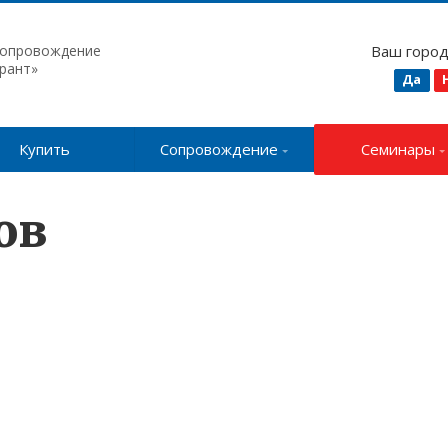
сопровождение
Ваш горо
рант»
Да
Купить
Сопровождение
Семинары
ов