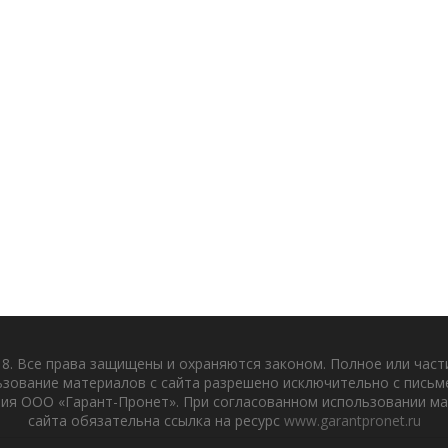
8. Все права защищены и охраняются законом. Полное или час
ьзование материалов с сайта разрешено исключительно с письм
ия ООО «Гарант-Пронет». При согласованном использовании м
сайта обязательна ссылка на ресурс
www.garantpronet.ru