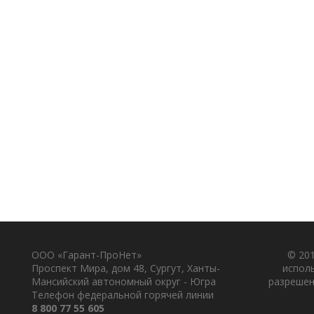
ООО «Гарант-ПроНет»
© 201
Проспект Мира, дом 48, Сургут, Ханты-
испол
Мансийский автономный округ - Югра
разрешен
Телефон федеральной горячей линии
8 800 77 55 605