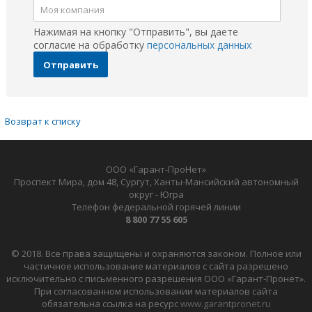
Нажимая на кнопку "Отправить", вы даете
согласие на обработку
персональных данных
Отправить
Возврат к списку
ООО «Гарант-ПроНет»
Проспект Мира, дом 48, Сургут, Ханты-Мансийский автономный
округ - Югра
Телефон федеральной горячей линии
8 800 77 55 605
© 2018. Все права защищены и охраняются законом. Полное или
частичное использование материалов с сайта разрешено
исключительно с письменного разрешения ООО «Гарант-Пронет».
При согласованном использовании материалов сайта
обязательна ссылка на ресурс
www.garantpronet.ru