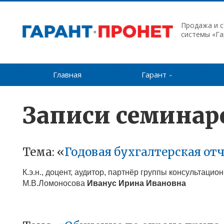
Продажа и 
системы «Га
Главная
Гарант
Записи семинар
Тема: «
Годовая бухгалтерская от
К.э.н., доцент, аудитор, партнёр группы консультац
М.В.Ломоносова
Иванус Ирина Ивановна