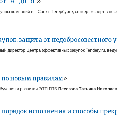
т "А" до "Я"
»
уппы компаний в г. Санкт-Петербурге, спикер-эксперт в не
купок: защита от недобросовестного 
ьный директор Центра эффективных закупок Tendery.ru, ве
 по новым правилам
»
 обучения и развития ЭТП ГПБ
Песегова Татьяна Николае
, порядок исполнения и способы пре