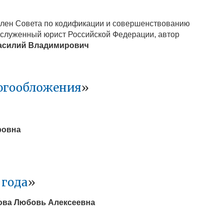
 член Совета по кодификации и совершенствованию
аслуженный юрист Российской Федерации, автор
асилий Владимирович
логообложения
»
ровна
 года
»
ова Любовь Алексеевна