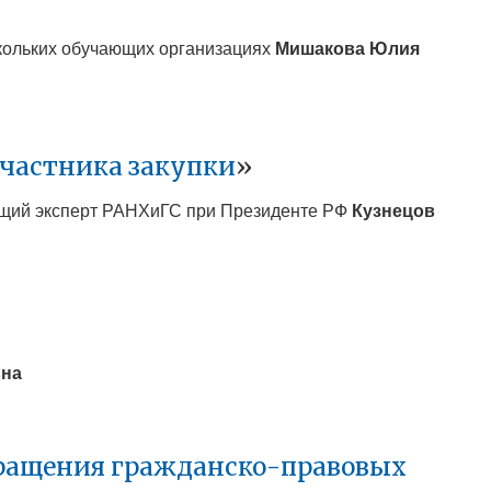
скольких обучающих организациях
Мишакова Юлия
участника закупки
»
дущий эксперт РАНХиГС при Президенте РФ
Кузнецов
вна
кращения гражданско-правовых