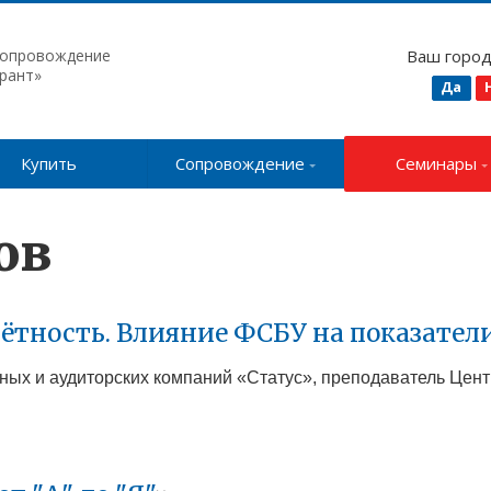
сопровождение
Ваш горо
рант»
Да
Купить
Сопровождение
Семинары
ов
чётность. Влияние ФСБУ на показател
ионных и аудиторских компаний «Статус», преподаватель Цен