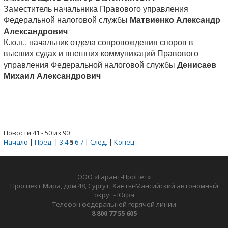
Заместитель начальника Правового управления
Федеральной налоговой службы
Матвиенко Александр
Александрович
К.ю.н., начальник отдела сопровождения споров в
высших судах и внешних коммуникаций Правового
управления Федеральной налоговой службы
Денисаев
Михаил Александрович
Новости 41 - 50 из 90
Начало
|
Пред.
|
3
4
5
6
7
|
След.
|
Конец
ООО «Гарант-ПроНет»
Проспект Мира, дом 48, Сургут, Ханты-Мансийский автономный
округ - Югра
Телефон федеральной горячей линии
8 800 77 55 605